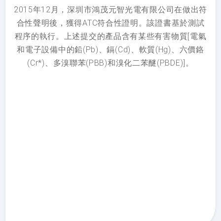
2015年12月，深圳市鴻茂元智光電有限公司在做出符
合性聲明後，獲得ATC符合性證明。該證書基於測試
程序的執行。上述提交的產品含有某些有害物質[電氣
和電子設備中的鉛(Pb)、鎘(Cd)、軟質(Hg)、六價鉻
(Cr*)、多溴聯苯(PBB)和溴化二苯醚(PBDE)]。