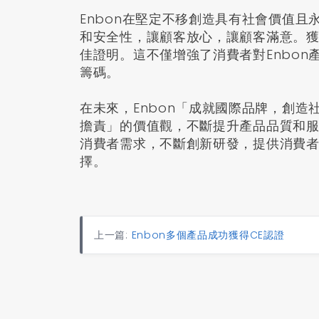
Enbon在堅定不移創造具有社會價值
和安全性，讓顧客放心，讓顧客滿意。獲
佳證明。這不僅增強了消費者對Enbo
籌碼。
在未來，Enbon「成就國際品牌，創
擔責」的價值觀，不斷提升產品品質和
消費者需求，不斷創新研發，提供消費
擇。
上一篇:
Enbon多個產品成功獲得CE認證