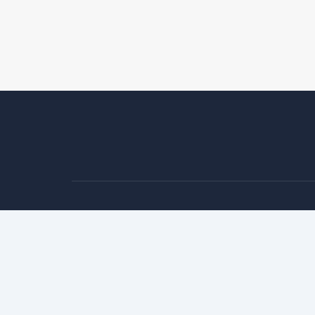
LED顯示屏
解決方案
租賃舞台系列
租賃解決方案
戶外高亮系列
戶外解決方案