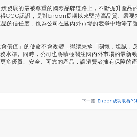
且永續發展的最被尊重的國際品牌道路上，不斷提升產品
得CCC認證，是對Enbon長期以來堅持高品質、嚴要
n產品的信任度，也為公司在國內外市場的競爭中增添了
造社會價值」的使命不會改變，繼續秉承「關懷，坦誠，
服務水準。同時，公司也將積極關注國內外市場的最新
者更多優質、安全、可靠的產品，讓消費者擁有保障的
下一篇:
Enbon成功取得PS