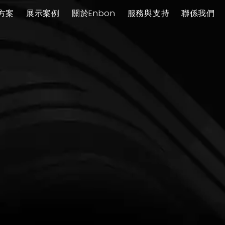
方案
展示案例
關於Enbon
服務與支持
聯係我們