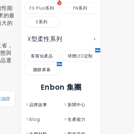
的性能
FS Plus系列
FN系列
求的最
E系列
強大的
X型柔性系列
反省，
動態與
客製化產品
球體LED定制
產品選
圓餅屏幕
Enbon 集團
E認證
品牌故事
新聞中心
Blog
生產能力