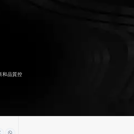
新和品質控