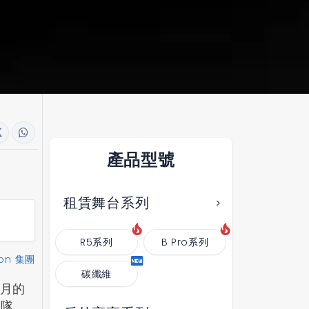
產品型號
租賃舞台系列
R5系列
B Pro系列
on 集團
碳纖維
1月的
組隊、