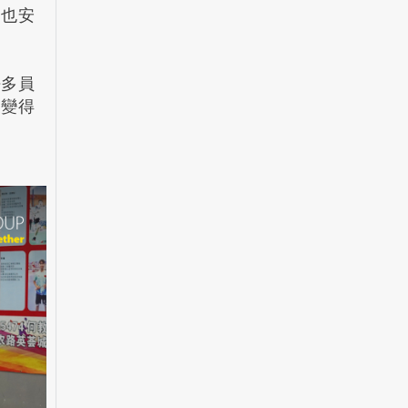
司也安
許多員
通變得