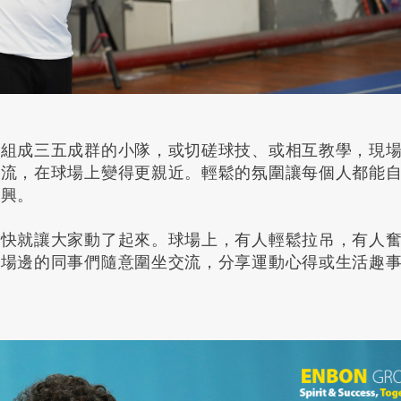
速組成三五成群的小隊，或切磋球技、或相互教學，現
交流，在球場上變得更親近。輕鬆的氛圍讓每個人都能
盡興。
很快就讓大家動了起來。球場上，有人輕鬆拉吊，有人
。場邊的同事們隨意圍坐交流，分享運動心得或生活趣