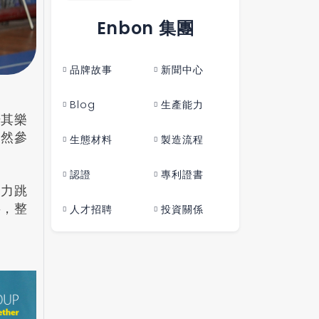
Enbon 集團
品牌故事
新聞中心
Blog
生產能力
場其樂
自然參
生態材料
製造流程
認證
專利證書
奮力跳
事，整
人才招聘
投資關係