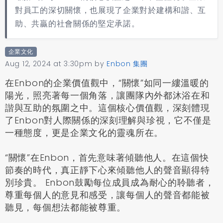
對員工的深切關懷，也展現了企業對於建構和諧、互
助、共贏的社會關係的堅定承諾。
企業文化
Aug 12, 2024 at 3:30pm
by
Enbon 集團
在Enbon的企業價值觀中，
“
關懷
”
如同一縷溫暖的
陽光，照亮著每一個角落，讓團隊內外都沐浴在和
諧與互助的氛圍之中。這個核心價值觀，深刻體現
了Enbon對人際關係的深刻理解與珍視，它不僅是
一種態度，更是企業文化的靈魂所在。
“
關懷
”在Enbon，首先意味著傾聽他人。在這個快
節奏的時代，真正靜下心來傾聽他人的聲音顯得特
別珍貴。 Enbon鼓勵每位成員成為耐心的聆聽者，
尊重每個人的意見和感受，讓每個人的聲音都能被
聽見，每個想法都能被尊重。